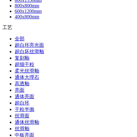
800x1350mm
800x800mm
600x1200mm
400x800mm
工艺
全部
超白坯亮光面
超白坏丝滑釉
复刻釉
超细干粒
柔光丝滑釉
通体大理石
高透釉
亮面
通体亮面
超白坯
干粒半抛
丝滑面
通体丝滑釉
丝滑釉
中板亮面