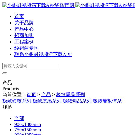
首页
关于品牌
产品中心
招商加盟
工程案例
经销商专区
联系小蝌蚪视频污下载APP
产品
Products
当前位置：
首页
>
产品
>
极致爆品系列
极致硬核系列
极致质感系列
极致爆品系列
极致岩板体系
规格
全部
900x1800mm
750x1500mm